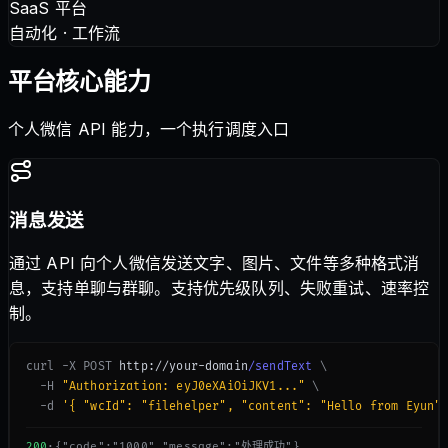
SaaS 平台
自动化 · 工作流
平台核心能力
个人微信 API 能力，一个执行调度入口
消息发送
通过 API 向个人微信发送文字、图片、文件等多种格式消
息，支持单聊与群聊。支持优先级队列、失败重试、速率控
制。
curl -X POST
 http://your-domain
/sendText
\
-H
"Authorization: eyJ0eXAiOiJKV1..."
\
-d
'{ "wcId": "filehelper", "content": "Hello from Eyun"
200
·
{"code":"1000","message":"处理成功"}