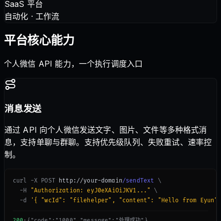
SaaS 平台
自动化 · 工作流
平台核心能力
个人微信 API 能力，一个执行调度入口
消息发送
通过 API 向个人微信发送文字、图片、文件等多种格式消
息，支持单聊与群聊。支持优先级队列、失败重试、速率控
制。
curl -X POST
 http://your-domain
/sendText
\
-H
"Authorization: eyJ0eXAiOiJKV1..."
\
-d
'{ "wcId": "filehelper", "content": "Hello from Eyun"
200
·
{"code":"1000","message":"处理成功"}